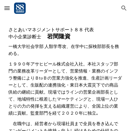
Skip to main content
Skip to navigation
さとあいマネジメントサポート８８ 代表
岩間隆資
中小企業診断士
一橋大学社会学部 人類学専攻、在学中に探検部部長を務
める。
１９９０年
アサヒビール株式会社入社。本社スタッフ部
門の業務改革リーダーとして、営業情報・業務のインフ
ラ整備によりＢtoＢの営業力強化を推進、生産計画リーダ
ーとして、生販配の連携強化・東日本大震災下での商品
供給の継続に貢献。現場ではラインの営業企画部長とし
て、地域特性に根差したマーケティングと、現場一人ひ
とりの力の発揮を支える組織運営により、全国上位の業
績に貢献。監査部門を経て２０２０年に独立｡
在職中は、経営者から現場社員まで全員を巻き込んで
エンゲージメントを維持・向上し続けるための仕組みの