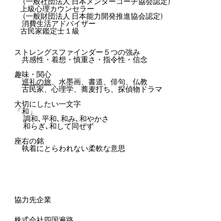
(一般社団法人 日本メンターコーチ協会認定)
上級心理カウンセラー
(一般財団法人 日本能力開発推進協会認定)
消費
生活アドバイザー
古民家鑑定士１級
ストレングスファインダー５つの強み
共感性・着想・慎重さ・指令性・信念
趣味・関心
巡礼の旅
、
水墨画
、書道、俳句、仏教
古民家、心理学、蕎麦打ち、探偵物ドラマ
大切にしたい一文字
「和」
調和､平和､和み､和やかさ
和らぎ､和して同ぜず
座右の銘
執着にとらわれない柔軟な意思
協力先企業
株式会社四国遍路