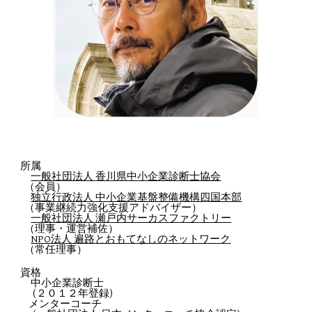
所属
一般社団法人
香川県中小企業診断士協会
（会員）
独立行政法人
中小企業基盤整備機構四国本部
（事業継続力強化支援アドバイザー）
一般社団法人
瀬戸内サーカスファクトリー
（理事・運営補佐）
NPO法人 遍路とおもてなしのネットワーク
（常任理事）
資格
中小企業診断士
(
２０１２
年登録
)
メンターコーチ